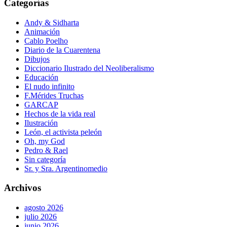
Categorías
Andy & Sidharta
Animación
Cablo Poelho
Diario de la Cuarentena
Dibujos
Diccionario Ilustrado del Neoliberalismo
Educación
El nudo infinito
F.Mérides Truchas
GARCAP
Hechos de la vida real
Ilustración
León, el activista peleón
Oh, my God
Pedro & Rael
Sin categoría
Sr. y Sra. Argentinomedio
Archivos
agosto 2026
julio 2026
junio 2026