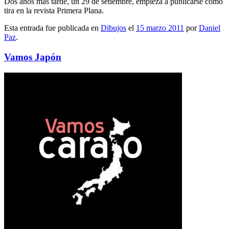
Dos años más tarde, un 29 de setiembre, empieza a publicarse como
tira en la revista Primera Plana.
Esta entrada fue publicada en
Dibujos
el
15 marzo 2011
por
Daniel
Paz
.
Vamos Japón