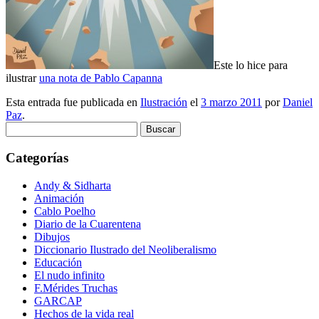
Este lo hice para
ilustrar
una nota de Pablo Capanna
Esta entrada fue publicada en
Ilustración
el
3 marzo 2011
por
Daniel
Paz
.
Buscar:
Categorías
Andy & Sidharta
Animación
Cablo Poelho
Diario de la Cuarentena
Dibujos
Diccionario Ilustrado del Neoliberalismo
Educación
El nudo infinito
F.Mérides Truchas
GARCAP
Hechos de la vida real