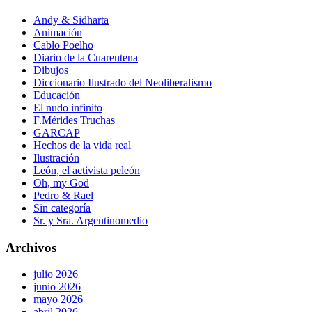
Andy & Sidharta
Animación
Cablo Poelho
Diario de la Cuarentena
Dibujos
Diccionario Ilustrado del Neoliberalismo
Educación
El nudo infinito
F.Mérides Truchas
GARCAP
Hechos de la vida real
Ilustración
León, el activista peleón
Oh, my God
Pedro & Rael
Sin categoría
Sr. y Sra. Argentinomedio
Archivos
julio 2026
junio 2026
mayo 2026
abril 2026