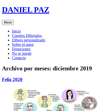
Saltar
DANIEL PAZ
al
contenido
Menú
Inicio
Cuentos Dibujados
Dibujo personalizado
Sobre el autor
Donaciones
No se puede
Contacto
Archivo por meses:
diciembre 2019
Feliz 2020