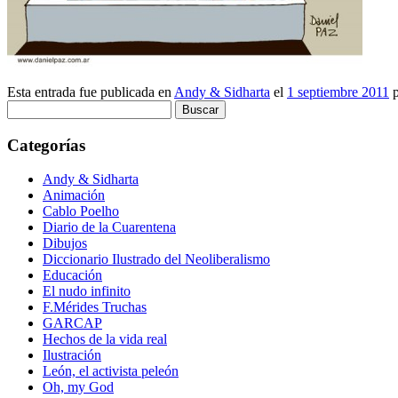
Esta entrada fue publicada en
Andy & Sidharta
el
1 septiembre 2011
p
Buscar:
Categorías
Andy & Sidharta
Animación
Cablo Poelho
Diario de la Cuarentena
Dibujos
Diccionario Ilustrado del Neoliberalismo
Educación
El nudo infinito
F.Mérides Truchas
GARCAP
Hechos de la vida real
Ilustración
León, el activista peleón
Oh, my God