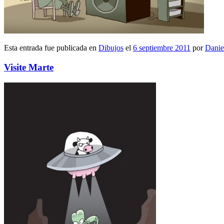
Esta entrada fue publicada en
Dibujos
el
6 septiembre 2011
por
Danie
Visite Marte