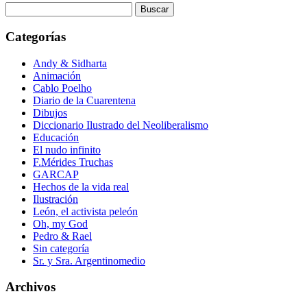
Buscar:
Categorías
Andy & Sidharta
Animación
Cablo Poelho
Diario de la Cuarentena
Dibujos
Diccionario Ilustrado del Neoliberalismo
Educación
El nudo infinito
F.Mérides Truchas
GARCAP
Hechos de la vida real
Ilustración
León, el activista peleón
Oh, my God
Pedro & Rael
Sin categoría
Sr. y Sra. Argentinomedio
Archivos