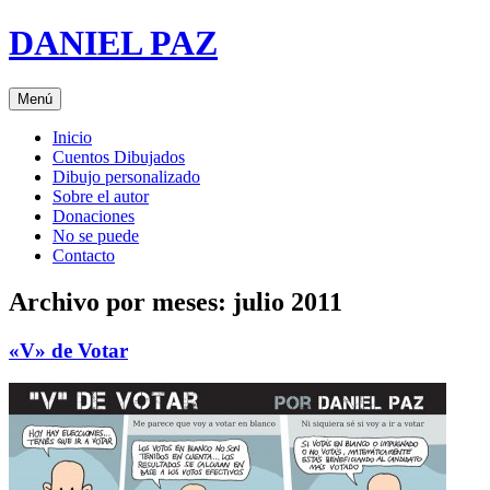
Saltar
DANIEL PAZ
al
contenido
Menú
Inicio
Cuentos Dibujados
Dibujo personalizado
Sobre el autor
Donaciones
No se puede
Contacto
Archivo por meses:
julio 2011
«V» de Votar