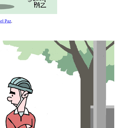
el Paz
.