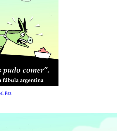
el Paz
.