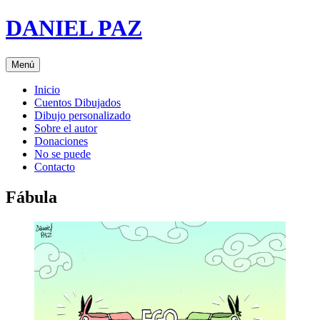
Saltar
DANIEL PAZ
al
contenido
Menú
Inicio
Cuentos Dibujados
Dibujo personalizado
Sobre el autor
Donaciones
No se puede
Contacto
Fábula