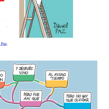
 Paz
.