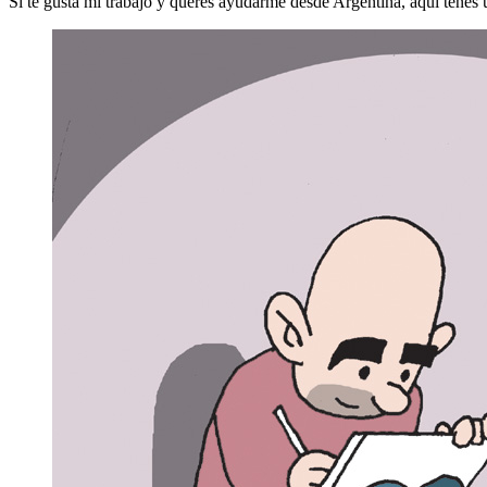
Si te gusta mi trabajo y querés ayudarme desde Argentina, aquí tenés