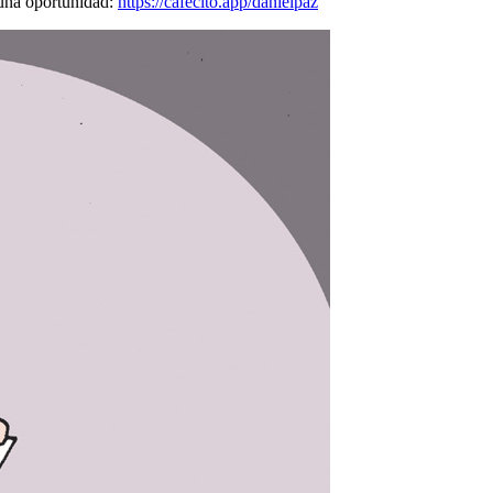
 una oportunidad:
https://cafecito.app/danielpaz