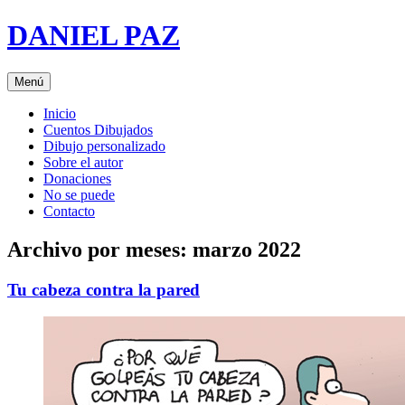
Saltar
DANIEL PAZ
al
contenido
Menú
Inicio
Cuentos Dibujados
Dibujo personalizado
Sobre el autor
Donaciones
No se puede
Contacto
Archivo por meses:
marzo 2022
Tu cabeza contra la pared