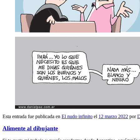
Esta entrada fue publicada en
El nudo infinito
el
12 marzo 2022
por
D
Alimente al dibujante