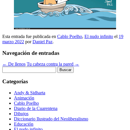
Esta entrada fue publicada en
Cablo Poelho
,
El nudo infinito
el
19
marzo 2022
por
Daniel Paz
.
Navegación de entradas
←
De llenos
Tu cabeza contra la pared
→
Buscar:
Categorías
Andy & Sidharta
Animación
Cablo Poelho
Diario de la Cuarentena
Dibujos
Diccionario Ilustrado del Neoliberalismo
Educación
El nudo infinito