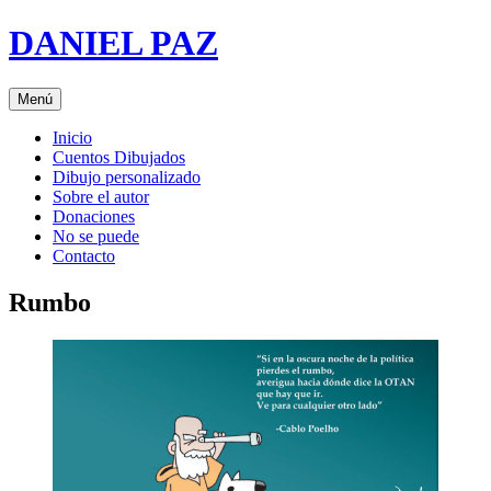
Saltar
DANIEL PAZ
al
contenido
Menú
Inicio
Cuentos Dibujados
Dibujo personalizado
Sobre el autor
Donaciones
No se puede
Contacto
Rumbo