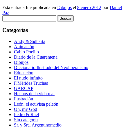
Esta entrada fue publicada en
Dibujos
el
8 enero 2012
por
Daniel
Paz
.
Buscar:
Categorías
Andy & Sidharta
Animación
Cablo Poelho
Diario de la Cuarentena
Dibujos
Diccionario Ilustrado del Neoliberalismo
Educación
El nudo infinito
F.Mérides Truchas
GARCAP
Hechos de la vida real
Ilustración
León, el activista peleón
Oh, my God
Pedro & Rael
Sin categoría
Sr. y Sra. Argentinomedio