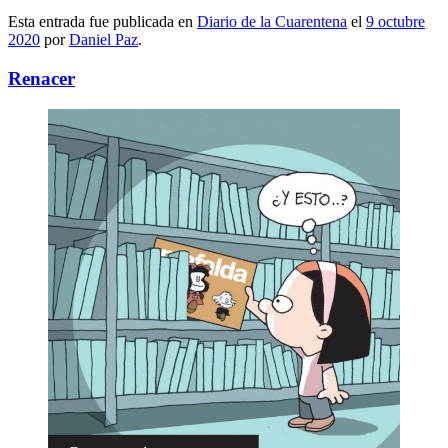
Esta entrada fue publicada en
Diario de la Cuarentena
el
9 octubre
2020
por
Daniel Paz
.
Renacer