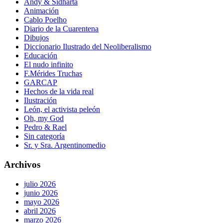
Andy & Sidharta
Animación
Cablo Poelho
Diario de la Cuarentena
Dibujos
Diccionario Ilustrado del Neoliberalismo
Educación
El nudo infinito
F.Mérides Truchas
GARCAP
Hechos de la vida real
Ilustración
León, el activista peleón
Oh, my God
Pedro & Rael
Sin categoría
Sr. y Sra. Argentinomedio
Archivos
julio 2026
junio 2026
mayo 2026
abril 2026
marzo 2026