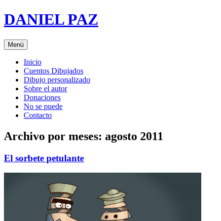
Saltar
DANIEL PAZ
al
contenido
Menú
Inicio
Cuentos Dibujados
Dibujo personalizado
Sobre el autor
Donaciones
No se puede
Contacto
Archivo por meses:
agosto 2011
El sorbete petulante