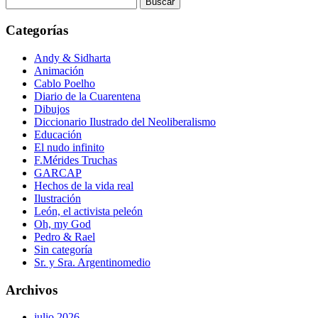
Categorías
Andy & Sidharta
Animación
Cablo Poelho
Diario de la Cuarentena
Dibujos
Diccionario Ilustrado del Neoliberalismo
Educación
El nudo infinito
F.Mérides Truchas
GARCAP
Hechos de la vida real
Ilustración
León, el activista peleón
Oh, my God
Pedro & Rael
Sin categoría
Sr. y Sra. Argentinomedio
Archivos
julio 2026