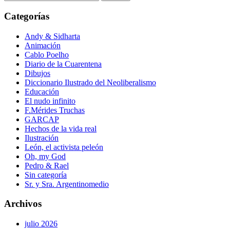
Categorías
Andy & Sidharta
Animación
Cablo Poelho
Diario de la Cuarentena
Dibujos
Diccionario Ilustrado del Neoliberalismo
Educación
El nudo infinito
F.Mérides Truchas
GARCAP
Hechos de la vida real
Ilustración
León, el activista peleón
Oh, my God
Pedro & Rael
Sin categoría
Sr. y Sra. Argentinomedio
Archivos
julio 2026