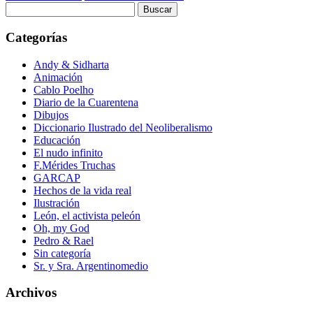
Buscar:
Categorías
Andy & Sidharta
Animación
Cablo Poelho
Diario de la Cuarentena
Dibujos
Diccionario Ilustrado del Neoliberalismo
Educación
El nudo infinito
F.Mérides Truchas
GARCAP
Hechos de la vida real
Ilustración
León, el activista peleón
Oh, my God
Pedro & Rael
Sin categoría
Sr. y Sra. Argentinomedio
Archivos