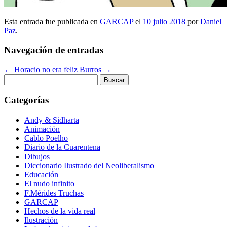
Esta entrada fue publicada en
GARCAP
el
10 julio 2018
por
Daniel
Paz
.
Navegación de entradas
←
Horacio no era feliz
Burros
→
Buscar:
Categorías
Andy & Sidharta
Animación
Cablo Poelho
Diario de la Cuarentena
Dibujos
Diccionario Ilustrado del Neoliberalismo
Educación
El nudo infinito
F.Mérides Truchas
GARCAP
Hechos de la vida real
Ilustración