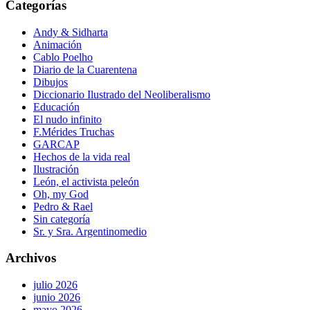
Categorías
Andy & Sidharta
Animación
Cablo Poelho
Diario de la Cuarentena
Dibujos
Diccionario Ilustrado del Neoliberalismo
Educación
El nudo infinito
F.Mérides Truchas
GARCAP
Hechos de la vida real
Ilustración
León, el activista peleón
Oh, my God
Pedro & Rael
Sin categoría
Sr. y Sra. Argentinomedio
Archivos
julio 2026
junio 2026
mayo 2026