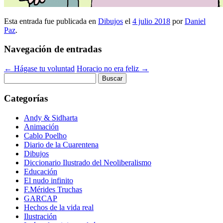
Esta entrada fue publicada en
Dibujos
el
4 julio 2018
por
Daniel
Paz
.
Navegación de entradas
←
Hágase tu voluntad
Horacio no era feliz
→
Buscar:
Categorías
Andy & Sidharta
Animación
Cablo Poelho
Diario de la Cuarentena
Dibujos
Diccionario Ilustrado del Neoliberalismo
Educación
El nudo infinito
F.Mérides Truchas
GARCAP
Hechos de la vida real
Ilustración