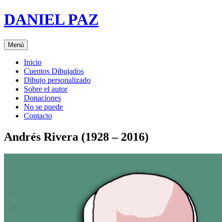
Saltar
DANIEL PAZ
al
contenido
Menú
Inicio
Cuentos Dibujados
Dibujo personalizado
Sobre el autor
Donaciones
No se puede
Contacto
Andrés Rivera (1928 – 2016)