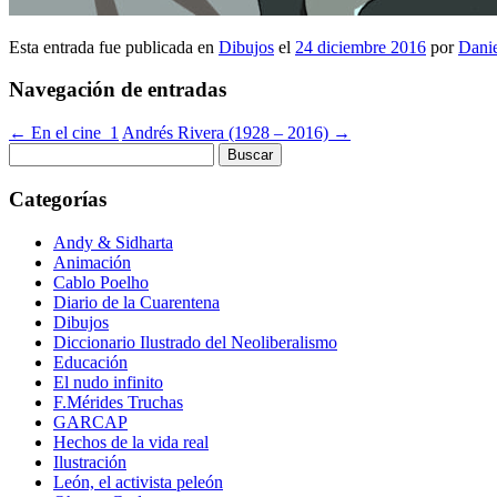
Esta entrada fue publicada en
Dibujos
el
24 diciembre 2016
por
Danie
Navegación de entradas
←
En el cine_1
Andrés Rivera (1928 – 2016)
→
Buscar:
Categorías
Andy & Sidharta
Animación
Cablo Poelho
Diario de la Cuarentena
Dibujos
Diccionario Ilustrado del Neoliberalismo
Educación
El nudo infinito
F.Mérides Truchas
GARCAP
Hechos de la vida real
Ilustración
León, el activista peleón