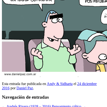
Esta entrada fue publicada en
Andy & Sidharta
el
24 diciembre
2016
por
Daniel Paz
.
Navegación de entradas
←
Andrés Rivera (1928 – 2016)
Pensamiento crítico
→