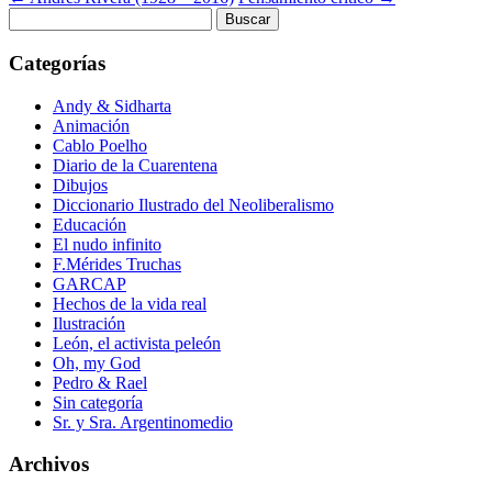
Buscar:
Categorías
Andy & Sidharta
Animación
Cablo Poelho
Diario de la Cuarentena
Dibujos
Diccionario Ilustrado del Neoliberalismo
Educación
El nudo infinito
F.Mérides Truchas
GARCAP
Hechos de la vida real
Ilustración
León, el activista peleón
Oh, my God
Pedro & Rael
Sin categoría
Sr. y Sra. Argentinomedio
Archivos