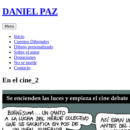
Saltar
DANIEL PAZ
al
contenido
Menú
Inicio
Cuentos Dibujados
Dibujo personalizado
Sobre el autor
Donaciones
No se puede
Contacto
En el cine_2