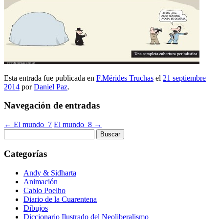
Esta entrada fue publicada en
F.Mérides Truchas
el
21 septiembre
2014
por
Daniel Paz
.
Navegación de entradas
←
El mundo_7
El mundo_8
→
Buscar:
Categorías
Andy & Sidharta
Animación
Cablo Poelho
Diario de la Cuarentena
Dibujos
Diccionario Ilustrado del Neoliberalismo