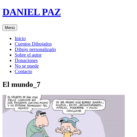
Saltar
DANIEL PAZ
al
contenido
Menú
Inicio
Cuentos Dibujados
Dibujo personalizado
Sobre el autor
Donaciones
No se puede
Contacto
El mundo_7