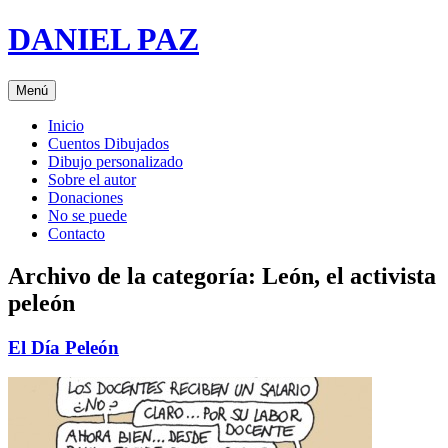
Saltar
DANIEL PAZ
al
contenido
Menú
Inicio
Cuentos Dibujados
Dibujo personalizado
Sobre el autor
Donaciones
No se puede
Contacto
Archivo de la categoría:
León, el activista
peleón
El Día Peleón