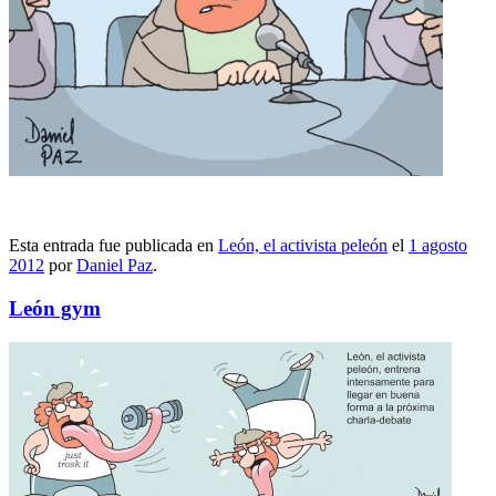
Esta entrada fue publicada en
León, el activista peleón
el
1 agosto
2012
por
Daniel Paz
.
León gym