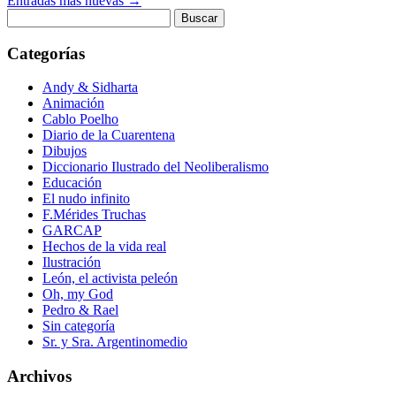
Entradas más nuevas
→
Buscar:
Categorías
Andy & Sidharta
Animación
Cablo Poelho
Diario de la Cuarentena
Dibujos
Diccionario Ilustrado del Neoliberalismo
Educación
El nudo infinito
F.Mérides Truchas
GARCAP
Hechos de la vida real
Ilustración
León, el activista peleón
Oh, my God
Pedro & Rael
Sin categoría
Sr. y Sra. Argentinomedio
Archivos