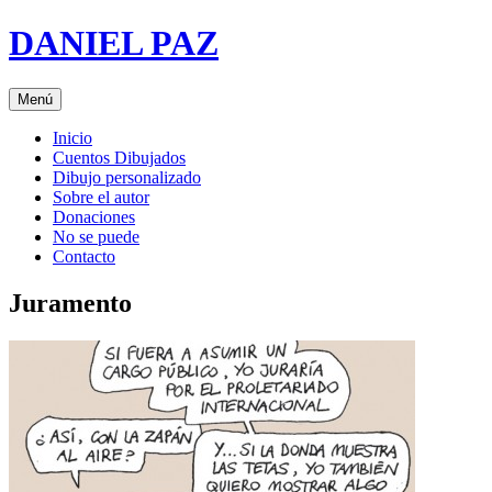
Saltar
DANIEL PAZ
al
contenido
Menú
Inicio
Cuentos Dibujados
Dibujo personalizado
Sobre el autor
Donaciones
No se puede
Contacto
Juramento