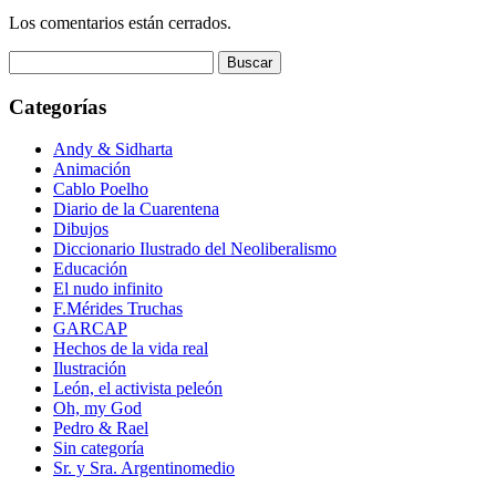
Los comentarios están cerrados.
Buscar:
Categorías
Andy & Sidharta
Animación
Cablo Poelho
Diario de la Cuarentena
Dibujos
Diccionario Ilustrado del Neoliberalismo
Educación
El nudo infinito
F.Mérides Truchas
GARCAP
Hechos de la vida real
Ilustración
León, el activista peleón
Oh, my God
Pedro & Rael
Sin categoría
Sr. y Sra. Argentinomedio