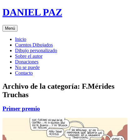
Saltar
DANIEL PAZ
al
contenido
Menú
Inicio
Cuentos Dibujados
Dibujo personalizado
Sobre el autor
Donaciones
No se puede
Contacto
Archivo de la categoría:
F.Mérides
Truchas
Primer premio