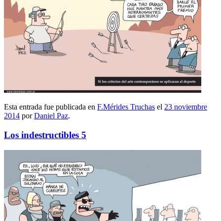
Esta entrada fue publicada en
F.Mérides Truchas
el
23 noviembre
2014
por
Daniel Paz
.
Los indestructibles 5