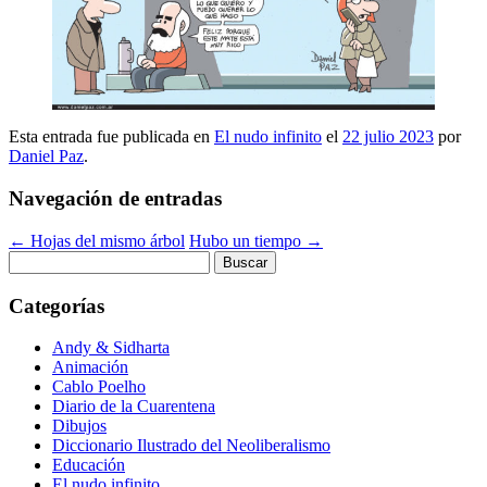
Esta entrada fue publicada en
El nudo infinito
el
22 julio 2023
por
Daniel Paz
.
Navegación de entradas
←
Hojas del mismo árbol
Hubo un tiempo
→
Buscar:
Categorías
Andy & Sidharta
Animación
Cablo Poelho
Diario de la Cuarentena
Dibujos
Diccionario Ilustrado del Neoliberalismo
Educación
El nudo infinito