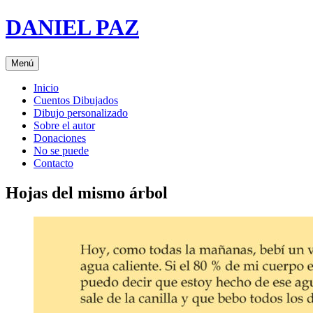
Saltar
DANIEL PAZ
al
contenido
Menú
Inicio
Cuentos Dibujados
Dibujo personalizado
Sobre el autor
Donaciones
No se puede
Contacto
Hojas del mismo árbol