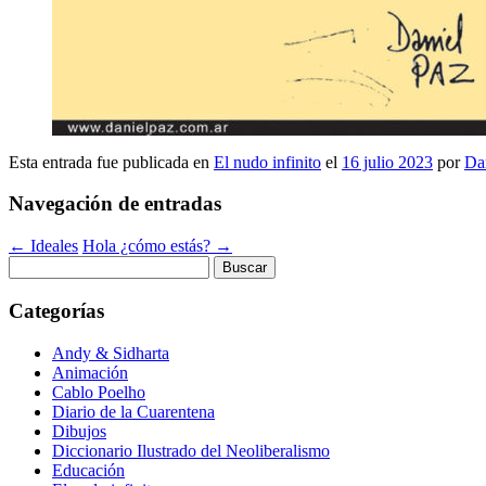
Esta entrada fue publicada en
El nudo infinito
el
16 julio 2023
por
Da
Navegación de entradas
←
Ideales
Hola ¿cómo estás?
→
Buscar:
Categorías
Andy & Sidharta
Animación
Cablo Poelho
Diario de la Cuarentena
Dibujos
Diccionario Ilustrado del Neoliberalismo
Educación