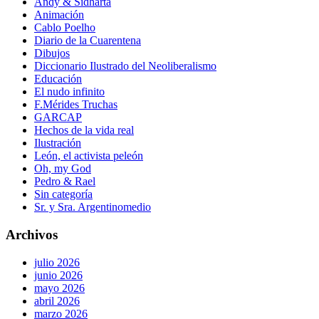
Andy & Sidharta
Animación
Cablo Poelho
Diario de la Cuarentena
Dibujos
Diccionario Ilustrado del Neoliberalismo
Educación
El nudo infinito
F.Mérides Truchas
GARCAP
Hechos de la vida real
Ilustración
León, el activista peleón
Oh, my God
Pedro & Rael
Sin categoría
Sr. y Sra. Argentinomedio
Archivos
julio 2026
junio 2026
mayo 2026
abril 2026
marzo 2026