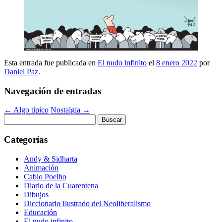
Esta entrada fue publicada en
El nudo infinito
el
8 enero 2022
por
Daniel Paz
.
Navegación de entradas
←
Algo típico
Nostalgia
→
Buscar:
Categorías
Andy & Sidharta
Animación
Cablo Poelho
Diario de la Cuarentena
Dibujos
Diccionario Ilustrado del Neoliberalismo
Educación
El nudo infinito