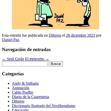
Esta entrada fue publicada en
Dibujos
el
28 diciembre 2021
por
Daniel Paz
.
Navegación de entradas
←
Serú Girán
El meteorito
→
Buscar:
Categorías
Andy & Sidharta
Animación
Cablo Poelho
Diario de la Cuarentena
Dibujos
Diccionario Ilustrado del Neoliberalismo
Educación