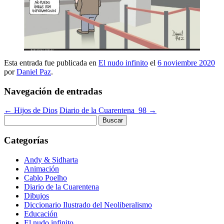
Esta entrada fue publicada en
El nudo infinito
el
6 noviembre 2020
por
Daniel Paz
.
Navegación de entradas
←
Hijos de Dios
Diario de la Cuarentena_98
→
Buscar:
Categorías
Andy & Sidharta
Animación
Cablo Poelho
Diario de la Cuarentena
Dibujos
Diccionario Ilustrado del Neoliberalismo
Educación
El nudo infinito