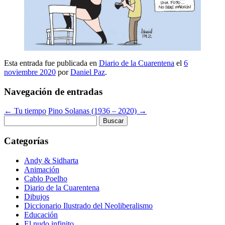
Esta entrada fue publicada en
Diario de la Cuarentena
el
6
noviembre 2020
por
Daniel Paz
.
Navegación de entradas
←
Tu tiempo
Pino Solanas (1936 – 2020)
→
Buscar:
Categorías
Andy & Sidharta
Animación
Cablo Poelho
Diario de la Cuarentena
Dibujos
Diccionario Ilustrado del Neoliberalismo
Educación
El nudo infinito