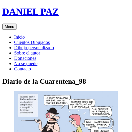
Saltar
DANIEL PAZ
al
contenido
Menú
Inicio
Cuentos Dibujados
Dibujo personalizado
Sobre el autor
Donaciones
No se puede
Contacto
Diario de la Cuarentena_98