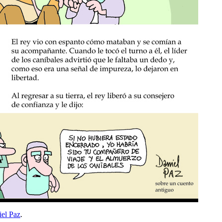
el Paz
.