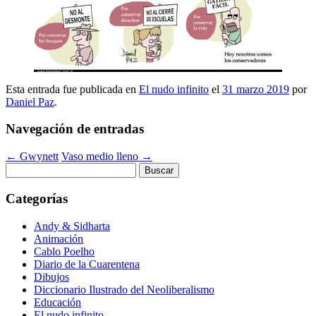
Esta entrada fue publicada en
El nudo infinito
el
31 marzo 2019
por
Daniel Paz
.
Navegación de entradas
←
Gwynett
Vaso medio lleno
→
Buscar:
Categorías
Andy & Sidharta
Animación
Cablo Poelho
Diario de la Cuarentena
Dibujos
Diccionario Ilustrado del Neoliberalismo
Educación
El nudo infinito