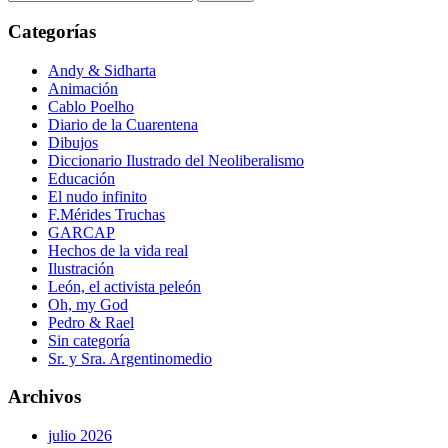
Categorías
Andy & Sidharta
Animación
Cablo Poelho
Diario de la Cuarentena
Dibujos
Diccionario Ilustrado del Neoliberalismo
Educación
El nudo infinito
F.Mérides Truchas
GARCAP
Hechos de la vida real
Ilustración
León, el activista peleón
Oh, my God
Pedro & Rael
Sin categoría
Sr. y Sra. Argentinomedio
Archivos
julio 2026