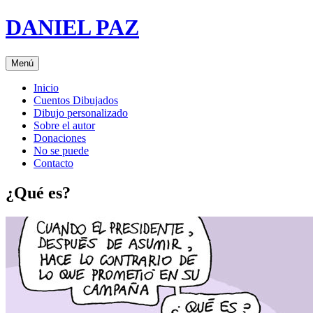
Saltar
DANIEL PAZ
al
contenido
Menú
Inicio
Cuentos Dibujados
Dibujo personalizado
Sobre el autor
Donaciones
No se puede
Contacto
¿Qué es?