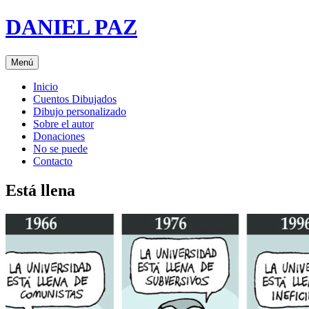
Saltar
DANIEL PAZ
al
contenido
Menú
Inicio
Cuentos Dibujados
Dibujo personalizado
Sobre el autor
Donaciones
No se puede
Contacto
Está llena