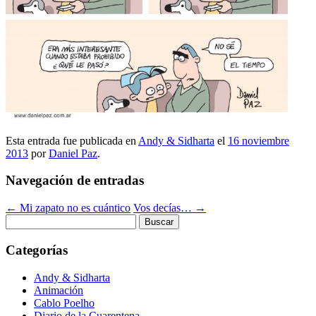
Esta entrada fue publicada en
Andy & Sidharta
el
16 noviembre
2013
por
Daniel Paz
.
Navegación de entradas
←
Mi zapato no es cuántico
Vos decías…
→
Buscar:
Categorías
Andy & Sidharta
Animación
Cablo Poelho
Diario de la Cuarentena