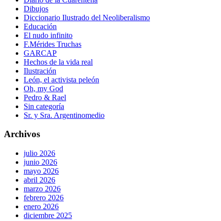
Dibujos
Diccionario Ilustrado del Neoliberalismo
Educación
El nudo infinito
F.Mérides Truchas
GARCAP
Hechos de la vida real
Ilustración
León, el activista peleón
Oh, my God
Pedro & Rael
Sin categoría
Sr. y Sra. Argentinomedio
Archivos
julio 2026
junio 2026
mayo 2026
abril 2026
marzo 2026
febrero 2026
enero 2026
diciembre 2025