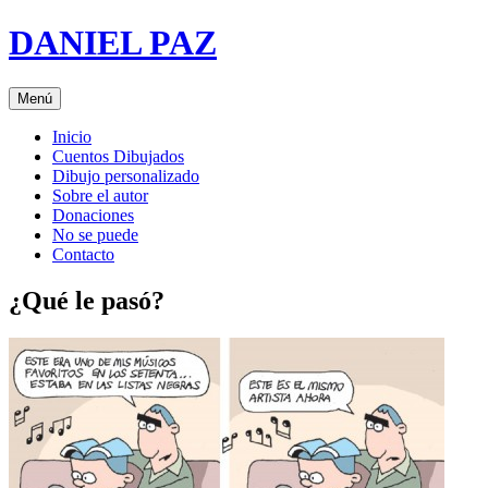
Saltar
DANIEL PAZ
al
contenido
Menú
Inicio
Cuentos Dibujados
Dibujo personalizado
Sobre el autor
Donaciones
No se puede
Contacto
¿Qué le pasó?