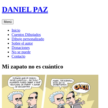
Saltar
DANIEL PAZ
al
contenido
Menú
Inicio
Cuentos Dibujados
Dibujo personalizado
Sobre el autor
Donaciones
No se puede
Contacto
Mi zapato no es cuántico