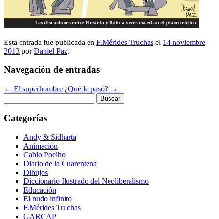
Esta entrada fue publicada en
F.Mérides Truchas
el
14 noviembre
2013
por
Daniel Paz
.
Navegación de entradas
←
El superhombre
¿Qué le pasó?
→
Buscar:
Categorías
Andy & Sidharta
Animación
Cablo Poelho
Diario de la Cuarentena
Dibujos
Diccionario Ilustrado del Neoliberalismo
Educación
El nudo infinito
F.Mérides Truchas
GARCAP