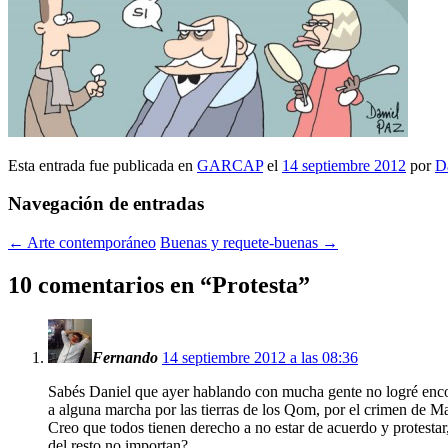
Esta entrada fue publicada en
GARCAP
el
14 septiembre 2012
por
D
Navegación de entradas
←
Arte contemporáneo
Buenas y requete-buenas
→
10 comentarios en “
Protesta
”
Fernando
14 septiembre 2012 a las 08:36
Sabés Daniel que ayer hablando con mucha gente no logré encon
a alguna marcha por las tierras de los Qom, por el crimen de 
Creo que todos tienen derecho a no estar de acuerdo y protestar,
del resto no importan?