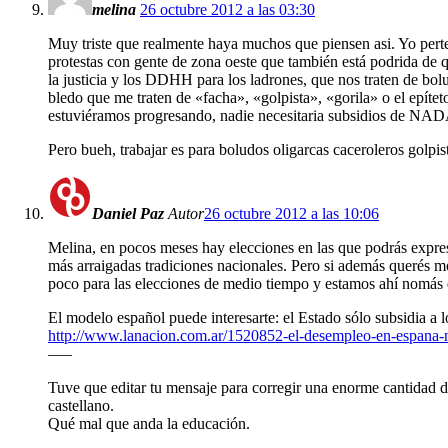
melina
26 octubre 2012 a las 03:30
Muy triste que realmente haya muchos que piensen asi. Yo perten
protestas con gente de zona oeste que también está podrida de que
la justicia y los DDHH para los ladrones, que nos traten de bo
bledo que me traten de «facha», «golpista», «gorila» o el epíte
estuviéramos progresando, nadie necesitaria subsidios de NADA
Pero bueh, trabajar es para boludos oligarcas caceroleros golpis
Daniel Paz
Autor
26 octubre 2012 a las 10:06
Melina, en pocos meses hay elecciones en las que podrás expresa
más arraigadas tradiciones nacionales. Pero si además querés mod
poco para las elecciones de medio tiempo y estamos ahí nomás d
El modelo español puede interesarte: el Estado sólo subsidia 
http://www.lanacion.com.ar/1520852-el-desempleo-en-espana-no
—–
Tuve que editar tu mensaje para corregir una enorme cantidad de
castellano.
Qué mal que anda la educación.