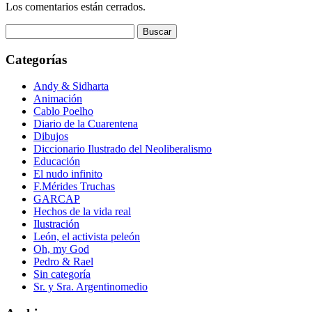
Los comentarios están cerrados.
Buscar:
Categorías
Andy & Sidharta
Animación
Cablo Poelho
Diario de la Cuarentena
Dibujos
Diccionario Ilustrado del Neoliberalismo
Educación
El nudo infinito
F.Mérides Truchas
GARCAP
Hechos de la vida real
Ilustración
León, el activista peleón
Oh, my God
Pedro & Rael
Sin categoría
Sr. y Sra. Argentinomedio