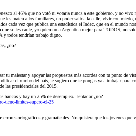
ezco al 46% que no votó ni votaria nunca a este gobierno, y no vivo más
 les maten a los familiares, no poder salir a la calle, vivir con miedo, 
ludos cada vez que publica una estadística el Indec, que en el mundo n
to que se les cante, yo quiero una Argentina mejor para TODOS, no solo 
 y todos tendrían trabajo digno.
tas, ¿no?
r tu malestar y apoyar las propuestas más acordes con tu punto de vista.
ificar el rumbo del país, te sugiero que te pongas ya a trabajar para co
e las presidenciales del 2015.
a los bancos y hay un 25% de desempleo. Tentador ¿no?
-tiene-limites-supero-el-25
 errores ortográficos y gramaticales. No quisiera que los jóvenes que v