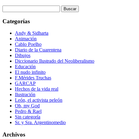
Buscar:
Categorías
Andy & Sidharta
Animación
Cablo Poelho
Diario de la Cuarentena
Dibujos
Diccionario Ilustrado del Neoliberalismo
Educación
El nudo infinito
F.Mérides Truchas
GARCAP
Hechos de la vida real
Ilustración
León, el activista peleón
Oh, my God
Pedro & Rael
Sin categoría
Sr. y Sra. Argentinomedio
Archivos