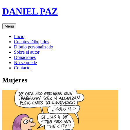
Saltar
DANIEL PAZ
al
contenido
Menú
Inicio
Cuentos Dibujados
Dibujo personalizado
Sobre el autor
Donaciones
No se puede
Contacto
Mujeres