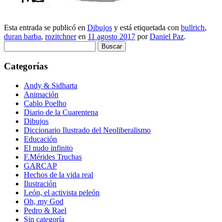
Esta entrada se publicó en
Dibujos
y está etiquetada con
bullrich
,
duran barba
,
rozitchner
en
11 agosto 2017
por
Daniel Paz
.
Buscar:
Categorías
Andy & Sidharta
Animación
Cablo Poelho
Diario de la Cuarentena
Dibujos
Diccionario Ilustrado del Neoliberalismo
Educación
El nudo infinito
F.Mérides Truchas
GARCAP
Hechos de la vida real
Ilustración
León, el activista peleón
Oh, my God
Pedro & Rael
Sin categoría