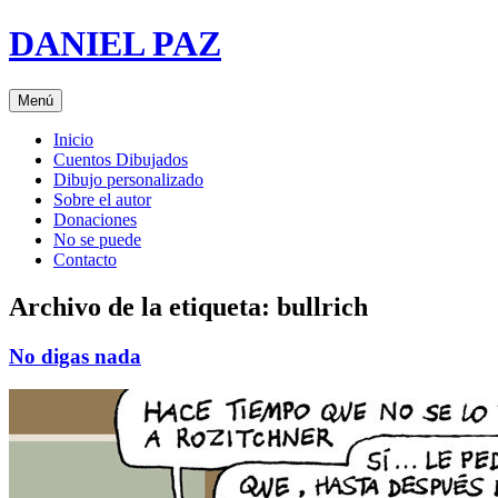
Saltar
DANIEL PAZ
al
contenido
Menú
Inicio
Cuentos Dibujados
Dibujo personalizado
Sobre el autor
Donaciones
No se puede
Contacto
Archivo de la etiqueta:
bullrich
No digas nada