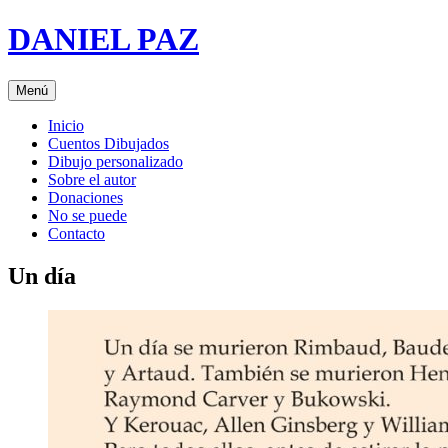
Saltar
DANIEL PAZ
al
contenido
Menú
Inicio
Cuentos Dibujados
Dibujo personalizado
Sobre el autor
Donaciones
No se puede
Contacto
Un día