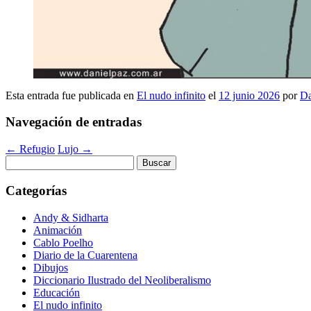
Esta entrada fue publicada en
El nudo infinito
el
12 junio 2026
por
Da
Navegación de entradas
←
Refugio
Lujo
→
Buscar:
Categorías
Andy & Sidharta
Animación
Cablo Poelho
Diario de la Cuarentena
Dibujos
Diccionario Ilustrado del Neoliberalismo
Educación
El nudo infinito