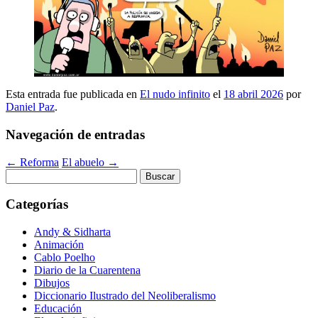
Esta entrada fue publicada en
El nudo infinito
el
18 abril 2026
por
Daniel Paz
.
Navegación de entradas
←
Reforma
El abuelo
→
Buscar:
Categorías
Andy & Sidharta
Animación
Cablo Poelho
Diario de la Cuarentena
Dibujos
Diccionario Ilustrado del Neoliberalismo
Educación