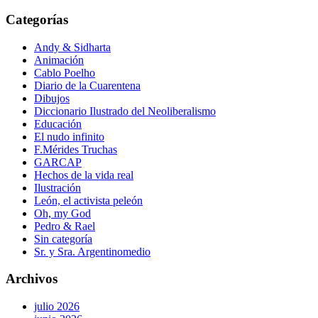
Categorías
Andy & Sidharta
Animación
Cablo Poelho
Diario de la Cuarentena
Dibujos
Diccionario Ilustrado del Neoliberalismo
Educación
El nudo infinito
F.Mérides Truchas
GARCAP
Hechos de la vida real
Ilustración
León, el activista peleón
Oh, my God
Pedro & Rael
Sin categoría
Sr. y Sra. Argentinomedio
Archivos
julio 2026