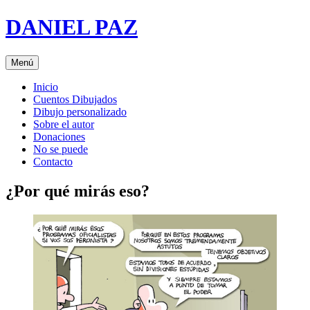
Saltar
DANIEL PAZ
al
contenido
Menú
Inicio
Cuentos Dibujados
Dibujo personalizado
Sobre el autor
Donaciones
No se puede
Contacto
¿Por qué mirás eso?