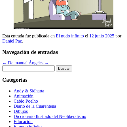
Esta entrada fue publicada en
El nudo infinito
el
12 junio 2025
por
Daniel Paz
.
Navegación de entradas
←
De manual
Ángeles
→
Buscar:
Categorías
Andy & Sidharta
Animación
Cablo Poelho
Diario de la Cuarentena
Dibujos
Diccionario Ilustrado del Neoliberalismo
Educación
El nudo infinito