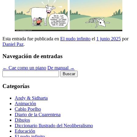
Esta entrada fue publicada en
El nudo infinito
el
1 junio 2025
por
Daniel Paz
.
Navegación de entradas
←
Cae como un piano
De manual
→
Buscar:
Categorías
Andy & Sidharta
Animación
Cablo Poelho
Diario de la Cuarentena
Dibujos
Diccionario Ilustrado del Neoliberalismo
Educación
El nudo infinito