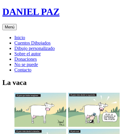
Saltar
DANIEL PAZ
al
contenido
Menú
Inicio
Cuentos Dibujados
Dibujo personalizado
Sobre el autor
Donaciones
No se puede
Contacto
La vaca