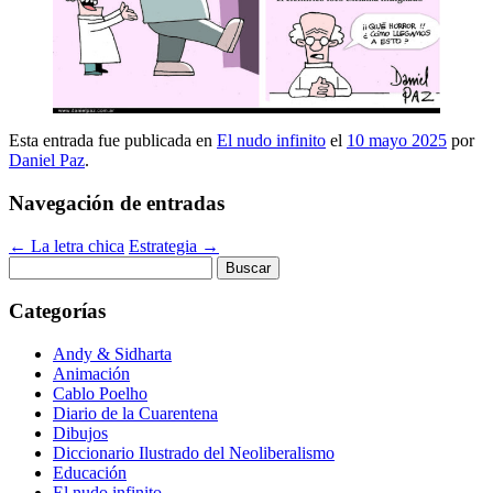
Esta entrada fue publicada en
El nudo infinito
el
10 mayo 2025
por
Daniel Paz
.
Navegación de entradas
←
La letra chica
Estrategia
→
Buscar:
Categorías
Andy & Sidharta
Animación
Cablo Poelho
Diario de la Cuarentena
Dibujos
Diccionario Ilustrado del Neoliberalismo
Educación
El nudo infinito