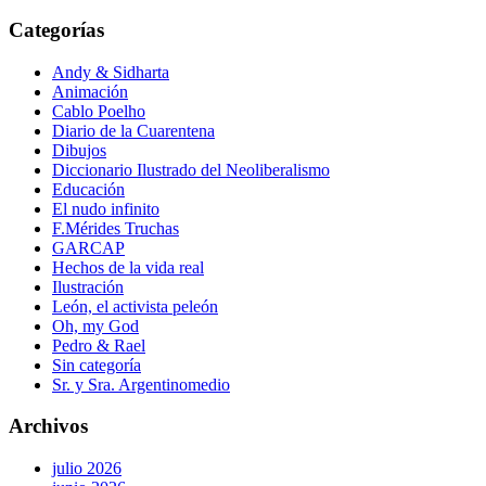
Categorías
Andy & Sidharta
Animación
Cablo Poelho
Diario de la Cuarentena
Dibujos
Diccionario Ilustrado del Neoliberalismo
Educación
El nudo infinito
F.Mérides Truchas
GARCAP
Hechos de la vida real
Ilustración
León, el activista peleón
Oh, my God
Pedro & Rael
Sin categoría
Sr. y Sra. Argentinomedio
Archivos
julio 2026