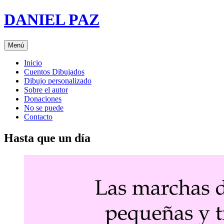
Saltar
DANIEL PAZ
al
contenido
Menú
Inicio
Cuentos Dibujados
Dibujo personalizado
Sobre el autor
Donaciones
No se puede
Contacto
Hasta que un día