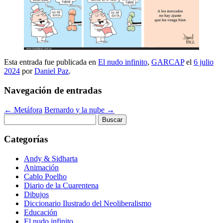
Esta entrada fue publicada en
El nudo infinito
,
GARCAP
el
6 julio
2024
por
Daniel Paz
.
Navegación de entradas
←
Metáfora
Bernardo y la nube
→
Buscar:
Categorías
Andy & Sidharta
Animación
Cablo Poelho
Diario de la Cuarentena
Dibujos
Diccionario Ilustrado del Neoliberalismo
Educación
El nudo infinito